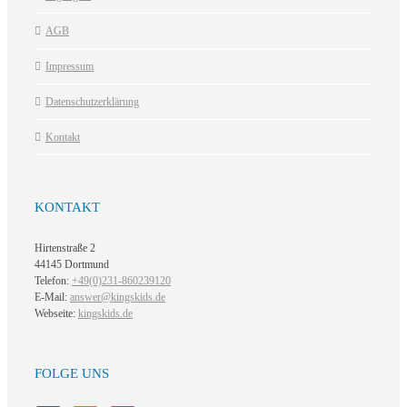
AGB
Impressum
Datenschutzerklärung
Kontakt
KONTAKT
Hirtenstraße 2
44145 Dortmund
Telefon:
+49(0)231-860239120
E-Mail:
answer@kingskids.de
Webseite:
kingskids.de
FOLGE UNS