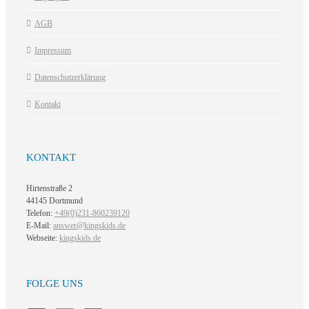
AGB
Impressum
Datenschutzerklärung
Kontakt
KONTAKT
Hirtenstraße 2
44145 Dortmund
Telefon:
+49(0)231-860239120
E-Mail:
answer@kingskids.de
Webseite:
kingskids.de
FOLGE UNS