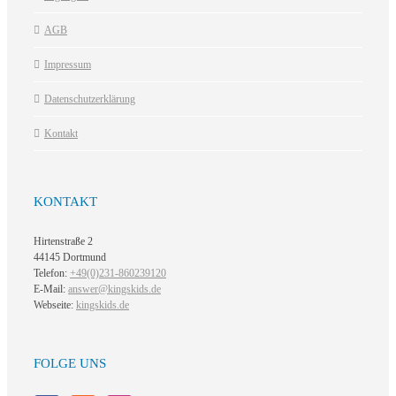
AGB
Impressum
Datenschutzerklärung
Kontakt
KONTAKT
Hirtenstraße 2
44145 Dortmund
Telefon:
+49(0)231-860239120
E-Mail:
answer@kingskids.de
Webseite:
kingskids.de
FOLGE UNS