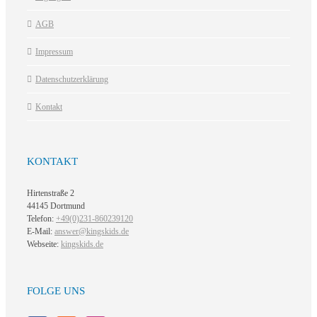
AGB
Impressum
Datenschutzerklärung
Kontakt
KONTAKT
Hirtenstraße 2
44145 Dortmund
Telefon:
+49(0)231-860239120
E-Mail:
answer@kingskids.de
Webseite:
kingskids.de
FOLGE UNS