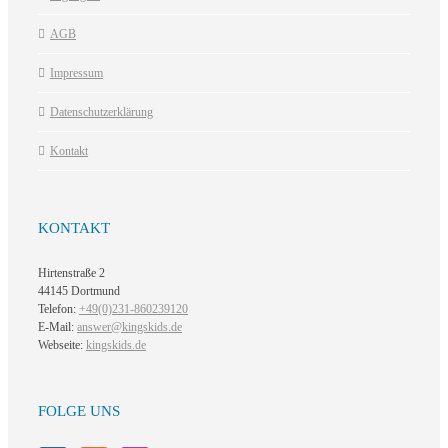
AGB
Impressum
Datenschutzerklärung
Kontakt
KONTAKT
Hirtenstraße 2
44145 Dortmund
Telefon:
+49(0)231-860239120
E-Mail:
answer@kingskids.de
Webseite:
kingskids.de
FOLGE UNS