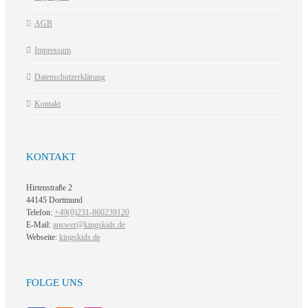
AGB
Impressum
Datenschutzerklärung
Kontakt
KONTAKT
Hirtenstraße 2
44145 Dortmund
Telefon:
+49(0)231-860239120
E-Mail:
answer@kingskids.de
Webseite:
kingskids.de
FOLGE UNS