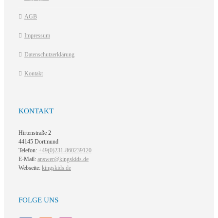
AGB
Impressum
Datenschutzerklärung
Kontakt
KONTAKT
Hirtenstraße 2
44145 Dortmund
Telefon:
+49(0)231-860239120
E-Mail:
answer@kingskids.de
Webseite:
kingskids.de
FOLGE UNS