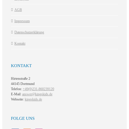
AGB
Impressum
Datenschutzerklärung
Kontakt
KONTAKT
Hirtenstraße 2
44145 Dortmund
Telefon:
+49(0)231-860239120
E-Mail:
answer@kingskids.de
Webseite:
kingskids.de
FOLGE UNS