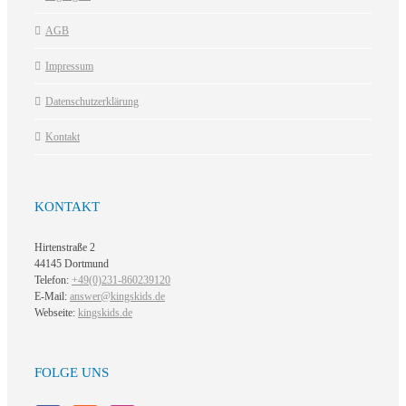
AGB
Impressum
Datenschutzerklärung
Kontakt
KONTAKT
Hirtenstraße 2
44145 Dortmund
Telefon:
+49(0)231-860239120
E-Mail:
answer@kingskids.de
Webseite:
kingskids.de
FOLGE UNS