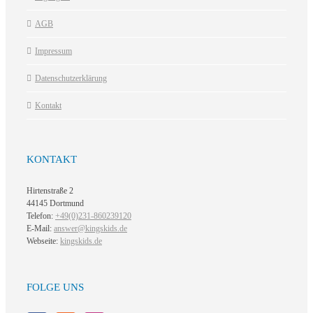
AGB
Impressum
Datenschutzerklärung
Kontakt
KONTAKT
Hirtenstraße 2
44145 Dortmund
Telefon:
+49(0)231-860239120
E-Mail:
answer@kingskids.de
Webseite:
kingskids.de
FOLGE UNS