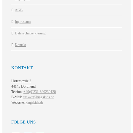
AGB
Impressum
Datenschutzerklärung
Kontakt
KONTAKT
Hirtenstraße 2
44145 Dortmund
Telefon:
+49(0)231-860239120
E-Mail:
answer@kingskids.de
Webseite:
kingskids.de
FOLGE UNS