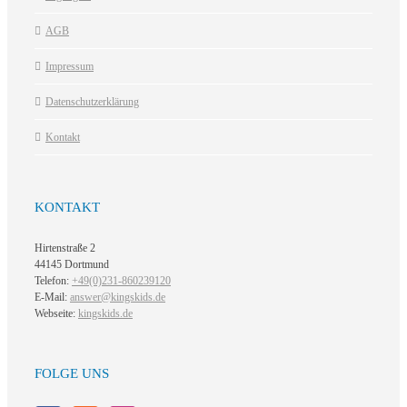
AGB
Impressum
Datenschutzerklärung
Kontakt
KONTAKT
Hirtenstraße 2
44145 Dortmund
Telefon:
+49(0)231-860239120
E-Mail:
answer@kingskids.de
Webseite:
kingskids.de
FOLGE UNS