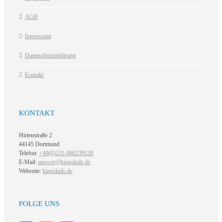
AGB
Impressum
Datenschutzerklärung
Kontakt
KONTAKT
Hirtenstraße 2
44145 Dortmund
Telefon:
+49(0)231-860239120
E-Mail:
answer@kingskids.de
Webseite:
kingskids.de
FOLGE UNS