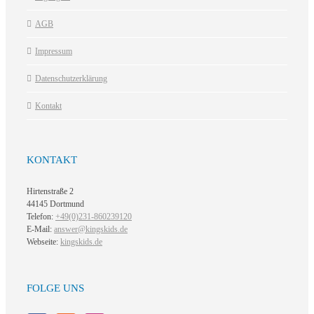
AGB
Impressum
Datenschutzerklärung
Kontakt
KONTAKT
Hirtenstraße 2
44145 Dortmund
Telefon:
+49(0)231-860239120
E-Mail:
answer@kingskids.de
Webseite:
kingskids.de
FOLGE UNS