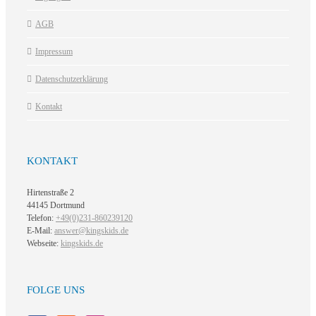
AGB
Impressum
Datenschutzerklärung
Kontakt
KONTAKT
Hirtenstraße 2
44145 Dortmund
Telefon:
+49(0)231-860239120
E-Mail:
answer@kingskids.de
Webseite:
kingskids.de
FOLGE UNS