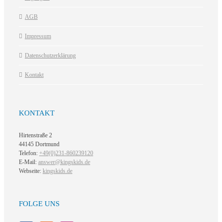
AGB
Impressum
Datenschutzerklärung
Kontakt
KONTAKT
Hirtenstraße 2
44145 Dortmund
Telefon:
+49(0)231-860239120
E-Mail:
answer@kingskids.de
Webseite:
kingskids.de
FOLGE UNS