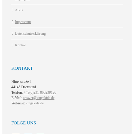
AGB
Impressum
Datenschutzerklärung
Kontakt
KONTAKT
Hirtenstraße 2
44145 Dortmund
Telefon:
+49(0)231-860239120
E-Mail:
answer@kingskids.de
Webseite:
kingskids.de
FOLGE UNS