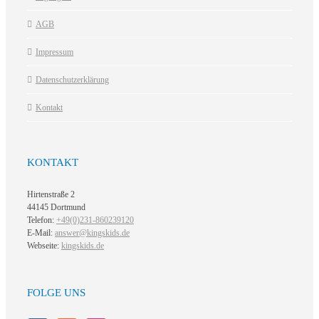
AGB
Impressum
Datenschutzerklärung
Kontakt
KONTAKT
Hirtenstraße 2
44145 Dortmund
Telefon:
+49(0)231-860239120
E-Mail:
answer@kingskids.de
Webseite:
kingskids.de
FOLGE UNS