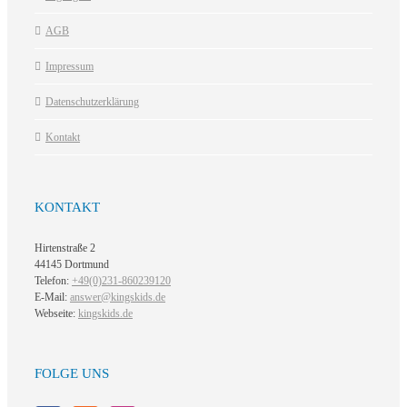
AGB
Impressum
Datenschutzerklärung
Kontakt
KONTAKT
Hirtenstraße 2
44145 Dortmund
Telefon:
+49(0)231-860239120
E-Mail:
answer@kingskids.de
Webseite:
kingskids.de
FOLGE UNS