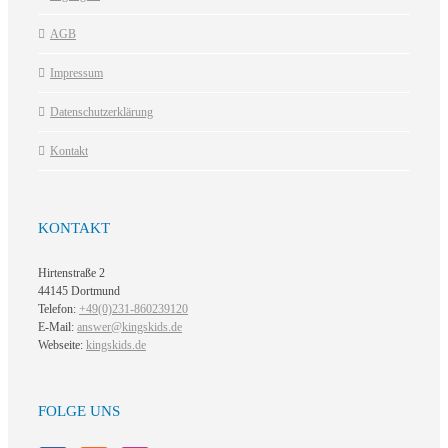
AGB
Impressum
Datenschutzerklärung
Kontakt
KONTAKT
Hirtenstraße 2
44145 Dortmund
Telefon:
+49(0)231-860239120
E-Mail:
answer@kingskids.de
Webseite:
kingskids.de
FOLGE UNS