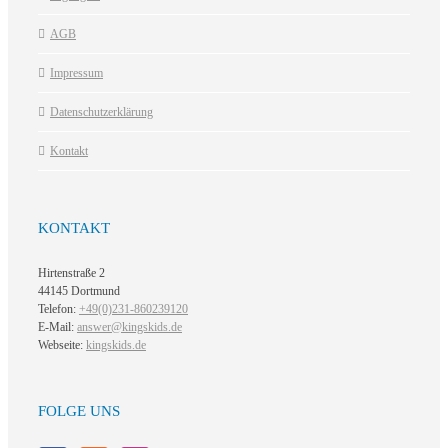
AGB
Impressum
Datenschutzerklärung
Kontakt
KONTAKT
Hirtenstraße 2
44145 Dortmund
Telefon:
+49(0)231-860239120
E-Mail:
answer@kingskids.de
Webseite:
kingskids.de
FOLGE UNS