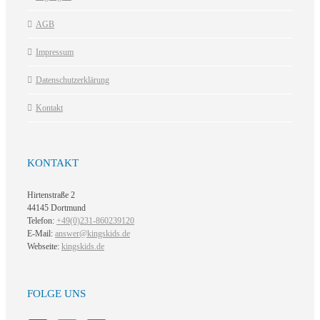
AGB
Impressum
Datenschutzerklärung
Kontakt
KONTAKT
Hirtenstraße 2
44145 Dortmund
Telefon:
+49(0)231-860239120
E-Mail:
answer@kingskids.de
Webseite:
kingskids.de
FOLGE UNS