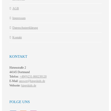
AGB
Impressum
Datenschutzerklärung
Kontakt
KONTAKT
Hirtenstraße 2
44145 Dortmund
Telefon:
+49(0)231-860239120
E-Mail:
answer@kingskids.de
Webseite:
kingskids.de
FOLGE UNS