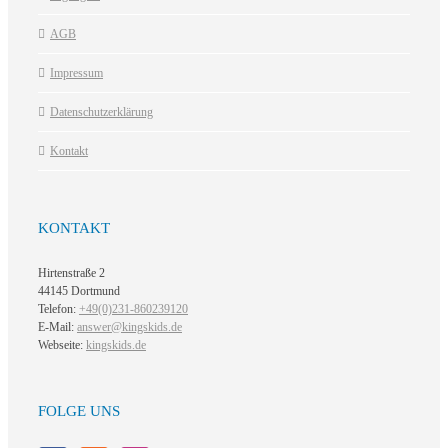
AGB
Impressum
Datenschutzerklärung
Kontakt
KONTAKT
Hirtenstraße 2
44145 Dortmund
Telefon:
+49(0)231-860239120
E-Mail:
answer@kingskids.de
Webseite:
kingskids.de
FOLGE UNS