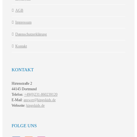
AGB
Impressum
Datenschutzerklärung
Kontakt
KONTAKT
Hirtenstraße 2
44145 Dortmund
Telefon:
+49(0)231-860239120
E-Mail:
answer@kingskids.de
Webseite:
kingskids.de
FOLGE UNS