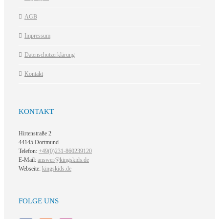
AGB
Impressum
Datenschutzerklärung
Kontakt
KONTAKT
Hirtenstraße 2
44145 Dortmund
Telefon:
+49(0)231-860239120
E-Mail:
answer@kingskids.de
Webseite:
kingskids.de
FOLGE UNS