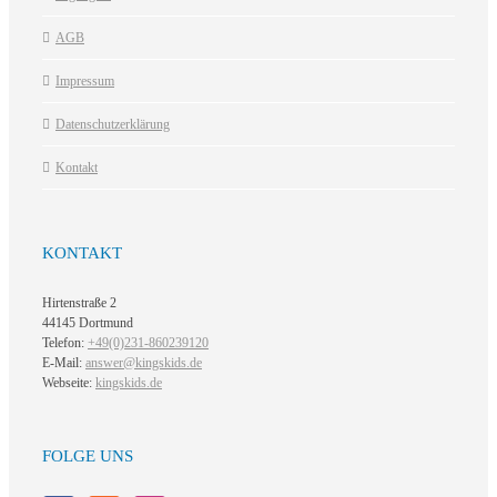
AGB
Impressum
Datenschutzerklärung
Kontakt
KONTAKT
Hirtenstraße 2
44145 Dortmund
Telefon:
+49(0)231-860239120
E-Mail:
answer@kingskids.de
Webseite:
kingskids.de
FOLGE UNS