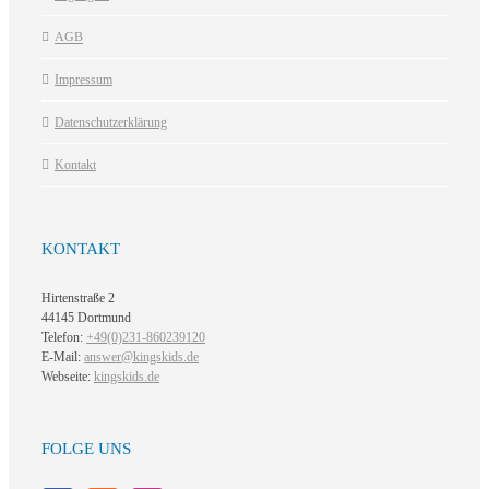
AGB
Impressum
Datenschutzerklärung
Kontakt
KONTAKT
Hirtenstraße 2
44145 Dortmund
Telefon:
+49(0)231-860239120
E-Mail:
answer@kingskids.de
Webseite:
kingskids.de
FOLGE UNS