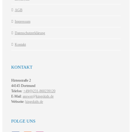
AGB
Impressum
Datenschutzerklärung
Kontakt
KONTAKT
Hirtenstraße 2
44145 Dortmund
Telefon:
+49(0)231-860239120
E-Mail:
answer@kingskids.de
Webseite:
kingskids.de
FOLGE UNS