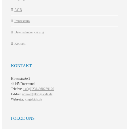
AGB
Impressum
Datenschutzerklärung
Kontakt
KONTAKT
Hirtenstraße 2
44145 Dortmund
Telefon:
+49(0)231-860239120
E-Mail:
answer@kingskids.de
Webseite:
kingskids.de
FOLGE UNS