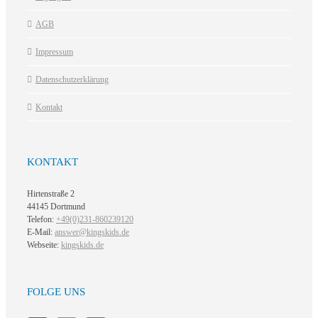
AGB
Impressum
Datenschutzerklärung
Kontakt
KONTAKT
Hirtenstraße 2
44145 Dortmund
Telefon:
+49(0)231-860239120
E-Mail:
answer@kingskids.de
Webseite:
kingskids.de
FOLGE UNS