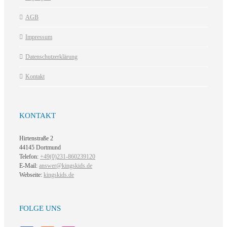
AGB
Impressum
Datenschutzerklärung
Kontakt
KONTAKT
Hirtenstraße 2
44145 Dortmund
Telefon:
+49(0)231-860239120
E-Mail:
answer@kingskids.de
Webseite:
kingskids.de
FOLGE UNS