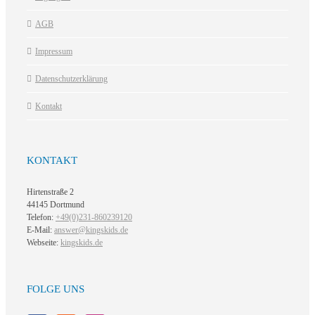
AGB
Impressum
Datenschutzerklärung
Kontakt
KONTAKT
Hirtenstraße 2
44145 Dortmund
Telefon:
+49(0)231-860239120
E-Mail:
answer@kingskids.de
Webseite:
kingskids.de
FOLGE UNS