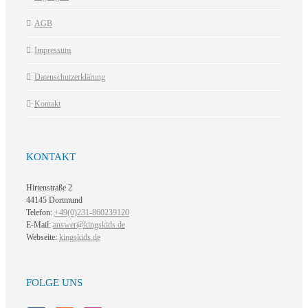
AGB
Impressum
Datenschutzerklärung
Kontakt
KONTAKT
Hirtenstraße 2
44145 Dortmund
Telefon:
+49(0)231-860239120
E-Mail:
answer@kingskids.de
Webseite:
kingskids.de
FOLGE UNS