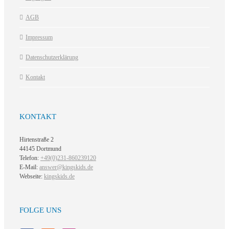
AGB
Impressum
Datenschutzerklärung
Kontakt
KONTAKT
Hirtenstraße 2
44145 Dortmund
Telefon:
+49(0)231-860239120
E-Mail:
answer@kingskids.de
Webseite:
kingskids.de
FOLGE UNS