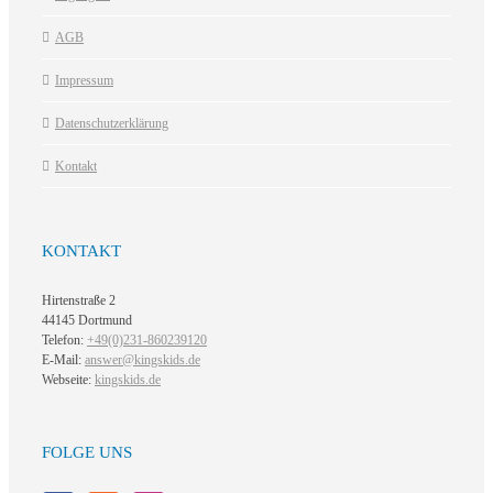
AGB
Impressum
Datenschutzerklärung
Kontakt
KONTAKT
Hirtenstraße 2
44145 Dortmund
Telefon:
+49(0)231-860239120
E-Mail:
answer@kingskids.de
Webseite:
kingskids.de
FOLGE UNS