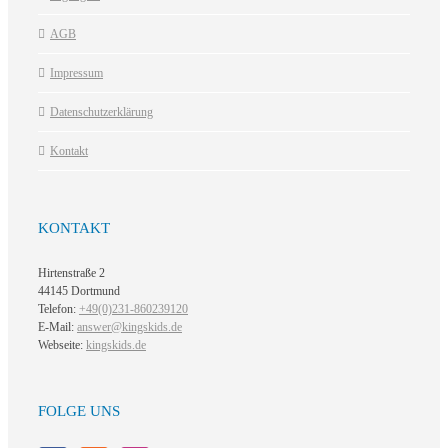
AGB
Impressum
Datenschutzerklärung
Kontakt
KONTAKT
Hirtenstraße 2
44145 Dortmund
Telefon:
+49(0)231-860239120
E-Mail:
answer@kingskids.de
Webseite:
kingskids.de
FOLGE UNS