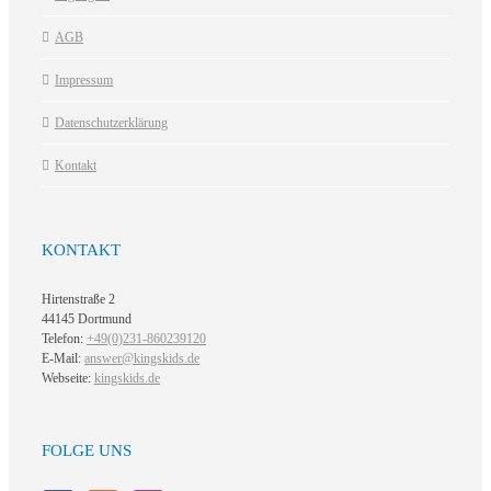
AGB
Impressum
Datenschutzerklärung
Kontakt
KONTAKT
Hirtenstraße 2
44145 Dortmund
Telefon:
+49(0)231-860239120
E-Mail:
answer@kingskids.de
Webseite:
kingskids.de
FOLGE UNS