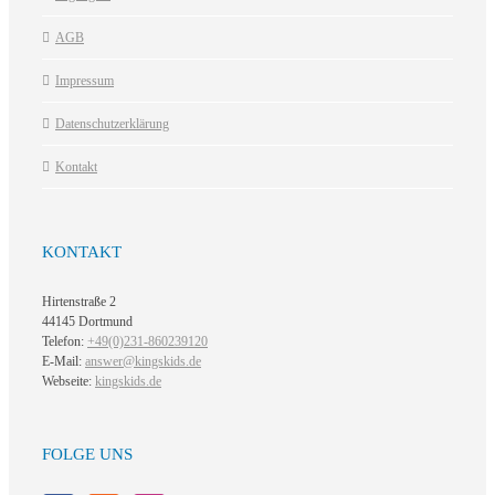
AGB
Impressum
Datenschutzerklärung
Kontakt
KONTAKT
Hirtenstraße 2
44145 Dortmund
Telefon:
+49(0)231-860239120
E-Mail:
answer@kingskids.de
Webseite:
kingskids.de
FOLGE UNS