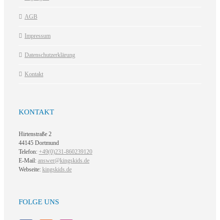
AGB
Impressum
Datenschutzerklärung
Kontakt
KONTAKT
Hirtenstraße 2
44145 Dortmund
Telefon:
+49(0)231-860239120
E-Mail:
answer@kingskids.de
Webseite:
kingskids.de
FOLGE UNS