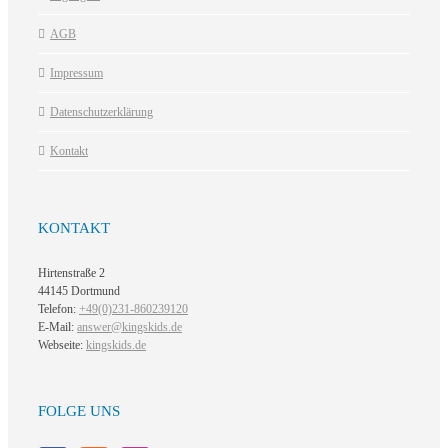
AGB
Impressum
Datenschutzerklärung
Kontakt
KONTAKT
Hirtenstraße 2
44145 Dortmund
Telefon:
+49(0)231-860239120
E-Mail:
answer@kingskids.de
Webseite:
kingskids.de
FOLGE UNS