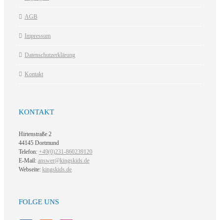
AGB
Impressum
Datenschutzerklärung
Kontakt
KONTAKT
Hirtenstraße 2
44145 Dortmund
Telefon:
+49(0)231-860239120
E-Mail:
answer@kingskids.de
Webseite:
kingskids.de
FOLGE UNS