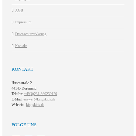
AGB
Impressum
Datenschutzerklärung
Kontakt
KONTAKT
Hirtenstraße 2
44145 Dortmund
Telefon:
+49(0)231-860239120
E-Mail:
answer@kingskids.de
Webseite:
kingskids.de
FOLGE UNS