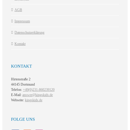
AGB
Impressum
Datenschutzerklärung
Kontakt
KONTAKT
Hirtenstraße 2
44145 Dortmund
Telefon:
+49(0)231-860239120
E-Mail:
answer@kingskids.de
Webseite:
kingskids.de
FOLGE UNS