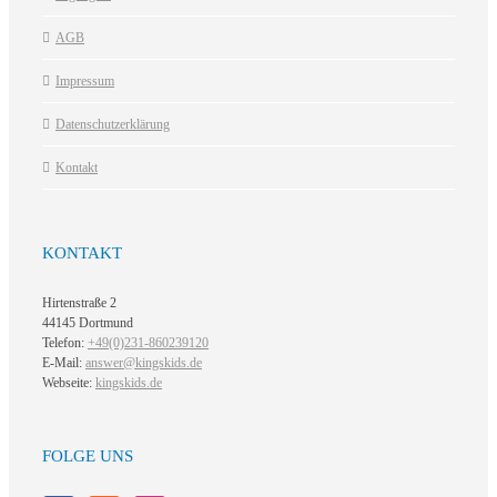
AGB
Impressum
Datenschutzerklärung
Kontakt
KONTAKT
Hirtenstraße 2
44145 Dortmund
Telefon:
+49(0)231-860239120
E-Mail:
answer@kingskids.de
Webseite:
kingskids.de
FOLGE UNS