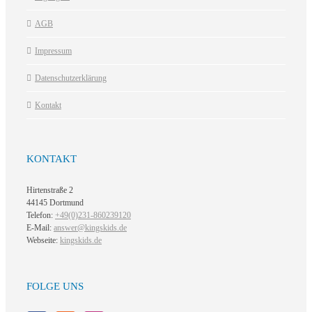
AGB
Impressum
Datenschutzerklärung
Kontakt
KONTAKT
Hirtenstraße 2
44145 Dortmund
Telefon:
+49(0)231-860239120
E-Mail:
answer@kingskids.de
Webseite:
kingskids.de
FOLGE UNS