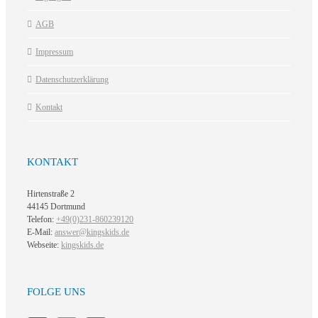
AGB
Impressum
Datenschutzerklärung
Kontakt
KONTAKT
Hirtenstraße 2
44145 Dortmund
Telefon:
+49(0)231-860239120
E-Mail:
answer@kingskids.de
Webseite:
kingskids.de
FOLGE UNS