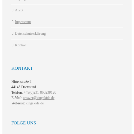
AGB
Impressum
Datenschutzerklärung
Kontakt
KONTAKT
Hirtenstraße 2
44145 Dortmund
Telefon:
+49(0)231-860239120
E-Mail:
answer@kingskids.de
Webseite:
kingskids.de
FOLGE UNS