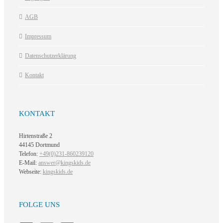
AGB
Impressum
Datenschutzerklärung
Kontakt
KONTAKT
Hirtenstraße 2
44145 Dortmund
Telefon:
+49(0)231-860239120
E-Mail:
answer@kingskids.de
Webseite:
kingskids.de
FOLGE UNS