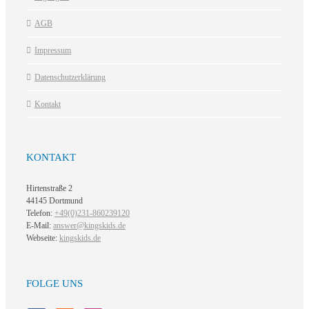
AGB
Impressum
Datenschutzerklärung
Kontakt
KONTAKT
Hirtenstraße 2
44145 Dortmund
Telefon:
+49(0)231-860239120
E-Mail:
answer@kingskids.de
Webseite:
kingskids.de
FOLGE UNS